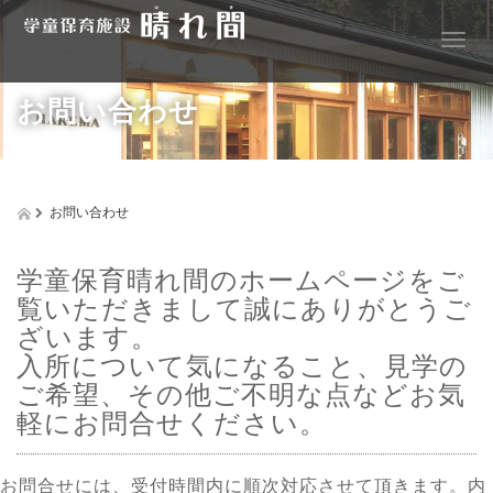
T
o
g
お問い合わせ
g
l
e
n
a
お問い合わせ
v
i
g
学童保育晴れ間のホームページをご
a
覧いただきまして誠にありがとうご
t
i
ざいます。
o
入所について気になること、見学の
n
ご希望、その他ご不明な点などお気
軽にお問合せください。
お問合せには、受付時間内に順次対応させて頂きます。内