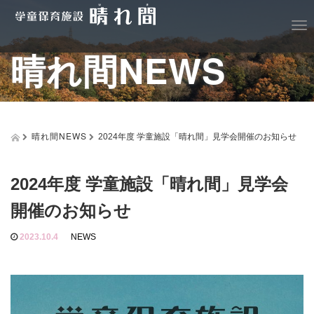
T
o
晴れ間NEWS
g
g
l
e
n
a
晴れ間NEWS
2024年度 学童施設「晴れ間」見学会開催のお知らせ
v
i
g
2024年度 学童施設「晴れ間」見学会
a
t
開催のお知らせ
i
o
n
2023.10.4
NEWS